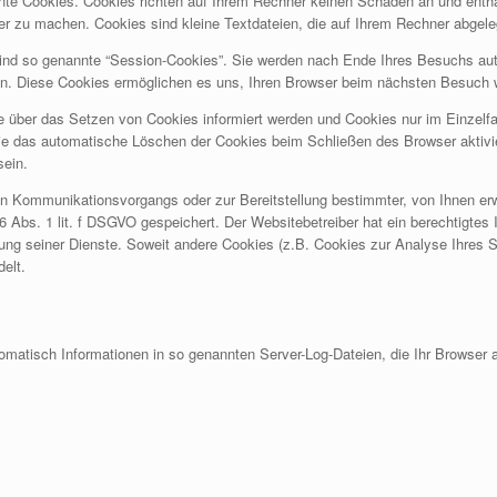
nnte Cookies. Cookies richten auf Ihrem Rechner keinen Schaden an und entha
erer zu machen. Cookies sind kleine Textdateien, die auf Ihrem Rechner abgele
ind so genannte “Session-Cookies”. Sie werden nach Ende Ihres Besuchs aut
hen. Diese Cookies ermöglichen es uns, Ihren Browser beim nächsten Besuch
e über das Setzen von Cookies informiert werden und Cookies nur im Einzelfa
ie das automatische Löschen der Cookies beim Schließen des Browser aktivi
sein.
en Kommunikationsvorgangs oder zur Bereitstellung bestimmter, von Ihnen er
 6 Abs. 1 lit. f DSGVO gespeichert. Der Websitebetreiber hat ein berechtigte
ellung seiner Dienste. Soweit andere Cookies (z.B. Cookies zur Analyse Ihres 
elt.
tomatisch Informationen in so genannten Server-Log-Dateien, die Ihr Browser a