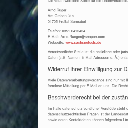
Die verantwortliche Stelle für die Datenverarbeit
Arnd Rüger
Am Graben 31a
01705 Freital Somsdorf
Telefon: 0351 6413434
E-Mail: Arnd.Rueger@snapon.com
Webseite:
www.sachsnetools.de
Verantwortliche Stelle ist die natürliche oder j
Daten (z.B. Namen, E-Mail-Adressen o. Ä.) ents
Widerruf Ihrer Einwilligung zur 
Viele Datenverarbeitungsvorgänge sind nur mit Ihr
formlose Mitteilung per E-Mail an uns. Die Rech
Beschwerderecht bei der zustän
Im Falle datenschutzrechtlicher Verstöße steht
datenschutzrechtlichen Fragen ist der Landesda
sowie deren Kontaktdaten können folgendem L