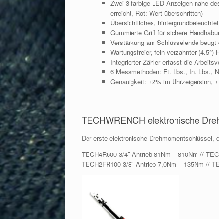
Zwei 3-farbige LED-Anzeigen nahe des
erreicht, Rot: Wert überschritten)
Übersichtliches, hintergrundbeleuchte
Gummierte Griff für sichere Handhabu
Verstärkung am Schlüsselende beugt
Wartungsfreier, fein verzahnter (4.5
Integrierter Zähler erfasst die Arbei
6 Messmethoden: Ft. Lbs., In. Lbs.,
Genauigkeit: ±2% im Uhrzeigersinn, 
TECHWRENCH elektronische Drehm
Der erste elektronische Drehmomentschlüssel, de
TECH4R600 3/4″ Antrieb 81Nm – 810Nm // TEC
TECH2FR100 3/8″ Antrieb 7,0Nm – 135Nm // T