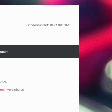
Schnellkontakt: 0171 9967070‬
ntakt
urde.
rmin
vereinbaren