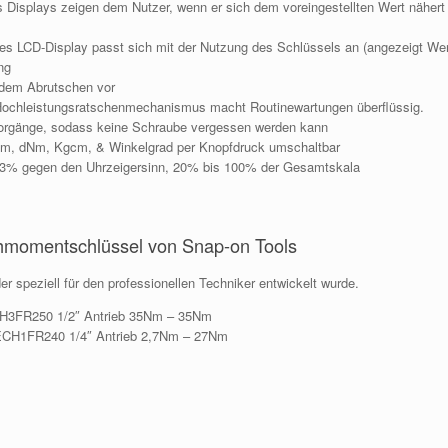
 Displays zeigen dem Nutzer, wenn er sich dem voreingestellten Wert nähert
tes LCD-Display passt sich mit der Nutzung des Schlüssels an (angezeigt Wert
ng
 dem Abrutschen vor
°) Hochleistungsratschenmechanismus macht Routinewartungen überflüssig.
tsvorgänge, sodass keine Schraube vergessen werden kann
 Nm, dNm, Kgcm, & Winkelgrad per Knopfdruck umschaltbar
±3% gegen den Uhrzeigersinn, 20% bis 100% der Gesamtskala
omentschlüssel von Snap-on Tools
r speziell für den professionellen Techniker entwickelt wurde.
H3FR250 1/2″ Antrieb 35Nm – 35Nm
ECH1FR240 1/4″ Antrieb 2,7Nm – 27Nm