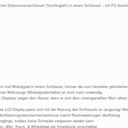
ischer Drehmomentschlüssel (TechAngle®) in einem Schlüssel – mit PC-Ansch
 und Winkelgrad in einem Schlüssel, können die vom Hersteller geforderten
her Werkzeuge (Winkelgradscheibe) ist nicht mehr notwendig.
 Displays zeigen dem Nutzer, wenn er sich dem voreingestellten Wert nähert
tes LCD-Display passt sich mit der Nutzung des Schlüssels an (angezeigt Wert
°) Hochleistungsratschenmechanismus macht Routinewartungen überflüssig.
tsvorgänge, sodass keine Schraube vergessen werden kann
 Nm, dNm, Kgcm, & Winkelgrad per Knopfdruck umschaltbar