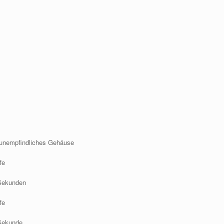
 unempfindliches Gehäuse
fe
 Sekunden
fe
 Sekunde