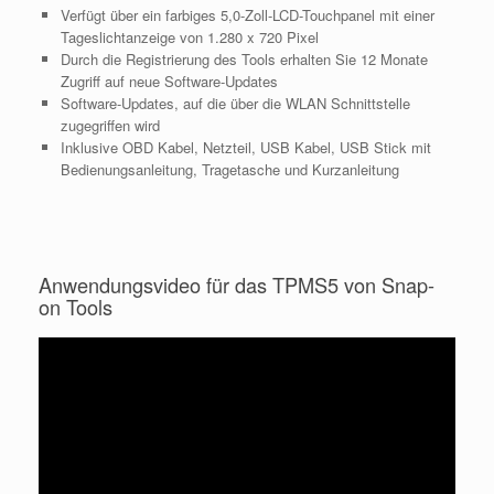
Verfügt über ein farbiges 5,0-Zoll-LCD-Touchpanel mit einer
Tageslichtanzeige von 1.280 x 720 Pixel
Durch die Registrierung des Tools erhalten Sie 12 Monate
Zugriff auf neue Software-Updates
Software-Updates, auf die über die WLAN Schnittstelle
zugegriffen wird
Inklusive OBD Kabel, Netzteil, USB Kabel, USB Stick mit
Bedienungsanleitung, Tragetasche und Kurzanleitung
Anwendungsvideo für das TPMS5 von Snap-
on Tools