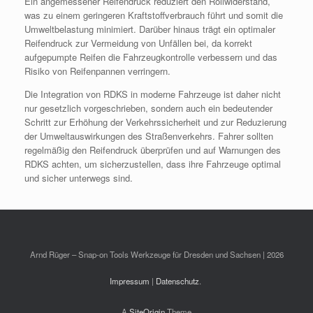
Ein angemessener Reifendruck reduziert den Rollwiderstand,
was zu einem geringeren Kraftstoffverbrauch führt und somit die
Umweltbelastung minimiert. Darüber hinaus trägt ein optimaler
Reifendruck zur Vermeidung von Unfällen bei, da korrekt
aufgepumpte Reifen die Fahrzeugkontrolle verbessern und das
Risiko von Reifenpannen verringern.
Die Integration von RDKS in moderne Fahrzeuge ist daher nicht
nur gesetzlich vorgeschrieben, sondern auch ein bedeutender
Schritt zur Erhöhung der Verkehrssicherheit und zur Reduzierung
der Umweltauswirkungen des Straßenverkehrs. Fahrer sollten
regelmäßig den Reifendruck überprüfen und auf Warnungen des
RDKS achten, um sicherzustellen, dass ihre Fahrzeuge optimal
und sicher unterwegs sind.
Arnd Rüger – Snap-on Tools Werkzeuge für Dresden und Sachsen | 2026
Impressum
|
Datenschutz
.
A
SiteOrigin
Theme