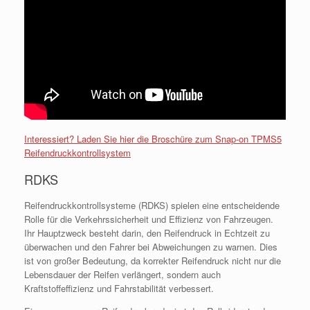
Interessiert? Laden Sie hier die Broschüre zum Snap-on TPMS5
Reifendruckkontrollsystem
RDKS
Reifendruckkontrollsysteme (RDKS) spielen eine entscheidende
Rolle für die Verkehrssicherheit und Effizienz von Fahrzeugen.
Ihr Hauptzweck besteht darin, den Reifendruck in Echtzeit zu
überwachen und den Fahrer bei Abweichungen zu warnen. Dies
ist von großer Bedeutung, da korrekter Reifendruck nicht nur die
Lebensdauer der Reifen verlängert, sondern auch
Kraftstoffeffizienz und Fahrstabilität verbessert.